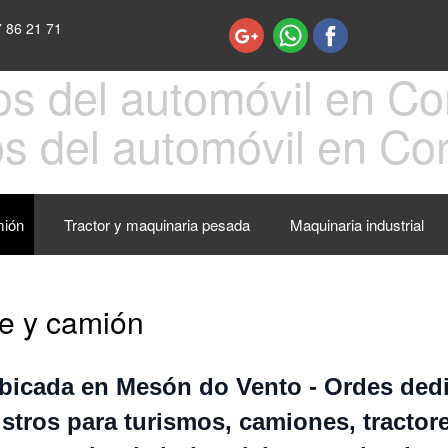
 86 21 71
s del automóvil en Co
mión
Tractor y maquinaria pesada
Maquinaria industrial
e y camión
icada en Mesón do Vento - Ordes dedi
stros para turismos, camiones, tractore