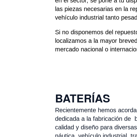
en el sector, se pone a tu disp
las piezas necesarias en la re
vehículo industrial tanto pesa
Si no disponemos del repuesto
localizamos a la mayor breved
mercado nacional o internacio
g
BATERÍAS
Recientemente hemos acordad
dedicad
a a la fabricación de 
calidad y diseño para divers
náutica, vehículo industrial, tr