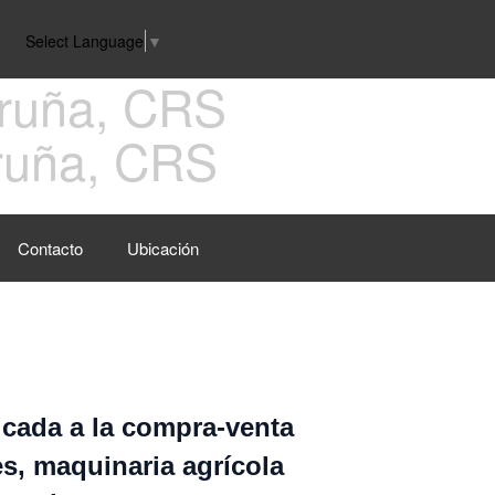
Select Language
▼
ruña, CRS
Contacto
Ubicación
cada a la compra-venta
s, maquinaria agrícola