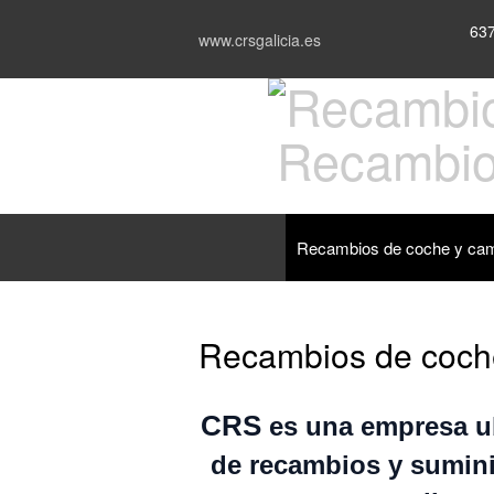
637
www.crsgalicia.es
Recambio
Recambios de coche y ca
Recambios de coch
CRS
es una empresa ub
de recambios y sumini